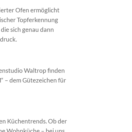
ierter Ofen ermöglicht
ischer Topferkennung
, die sich genau dann
fdruck.
henstudio Waltrop finden
M“ – dem Gütezeichen für
ten Küchentrends. Ob der
che Wohnküche – bei uns