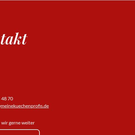
takt
5 48 70
@meinekuechenprofis.de
 wir gerne weiter