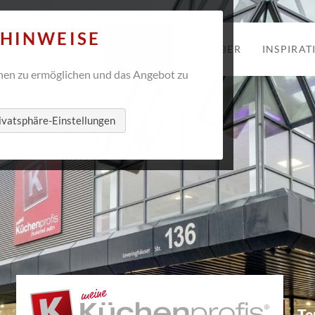
Navigation
ZHINWEISE
ANGEBOTE
FILIALEN
RATGEBER
INSPIRAT
überspringen
en zu ermöglichen und das Angebot zu
ivatsphäre-Einstellungen
Te