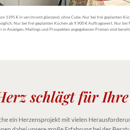
on 1395 € in verchromt glänzend, ohne Cube. Nur bei frei geplanten Küc
glich. Nur bei frei geplanten Küchen ab 9.900 € Auftragswert. Nur bei
len in Anzeigen, Mailings und Prospekten angegebenen Preisen sind bereit
erz schlägt für Ihr
che ein Herzensprojekt mit vielen Herausforderu
en dabei unsere große Erfahrung bei der Bera