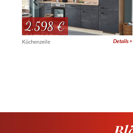
2.598 €
Details >
Küchenzeile
Bl